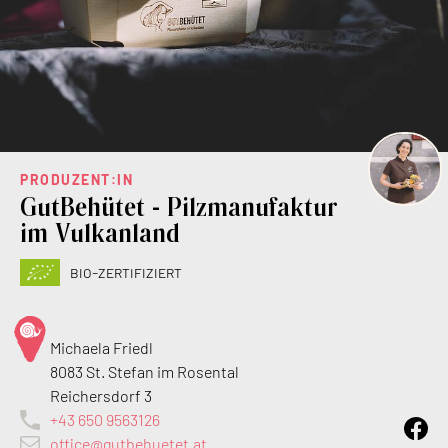
PRODUZENT:IN
GutBehütet - Pilzmanufaktur
im Vulkanland
bio-zertifiziert
Michaela Friedl
8083 St. Stefan im Rosental
Reichersdorf 3
+43 650 9563126
office@gutbehuetet.at