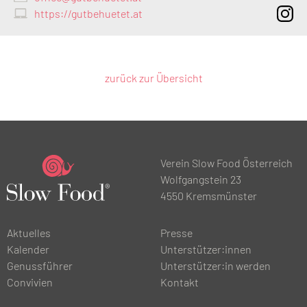
https://gutbehuetet.at
zurück zur Übersicht
Verein Slow Food Österreich
Wolfgangstein 23
4550 Kremsmünster
Aktuelles
Presse
Kalender
Unterstützer:innen
Genussführer
Unterstützer:in werden
Convivien
Kontakt