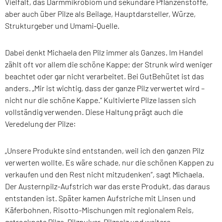
Vielfalt, das Darmmikrobiom und sekundäre Pflanzenstoffe,
aber auch über Pilze als Beilage, Hauptdarsteller, Würze,
Strukturgeber und Umami-Quelle.
Dabei denkt Michaela den Pilz immer als Ganzes. Im Handel
zählt oft vor allem die schöne Kappe; der Strunk wird weniger
beachtet oder gar nicht verarbeitet. Bei GutBehütet ist das
anders. „Mir ist wichtig, dass der ganze Pilz verwertet wird –
nicht nur die schöne Kappe.“ Kultivierte Pilze lassen sich
vollständig verwenden. Diese Haltung prägt auch die
Veredelung der Pilze:
„Unsere Produkte sind entstanden, weil ich den ganzen Pilz
verwerten wollte. Es wäre schade, nur die schönen Kappen zu
verkaufen und den Rest nicht mitzudenken“, sagt Michaela.
Der Austernpilz-Aufstrich war das erste Produkt, das daraus
entstanden ist. Später kamen Aufstriche mit Linsen und
Käferbohnen, Risotto-Mischungen mit regionalem Reis,
getrocknete Pilze, Pilzpulver, Pilzsalz und weitere