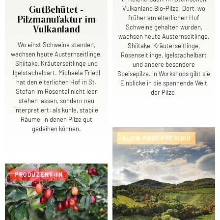
Vulkanland Bio-Pilze. Dort, wo
GutBehütet -
früher am elterlichen Hof
Pilzmanufaktur im
Schweine gehalten wurden,
Vulkanland
wachsen heute Austernseitlinge,
Wo einst Schweine standen,
Shiitake, Kräuterseitlinge,
wachsen heute Austernseitlinge,
Rosenseitlinge, Igelstachelbart
Shiitake, Kräuterseitlinge und
und andere besondere
Igelstachelbart. Michaela Friedl
Speisepilze. In Workshops gibt sie
hat den elterlichen Hof in St.
Einblicke in die spannende Welt
Stefan im Rosental nicht leer
der Pilze.
stehen lassen, sondern neu
interpretiert: als kühle, stabile
Räume, in denen Pilze gut
gedeihen können.
SLOW FOOD PRESIDIO
PRODUZENT:IN