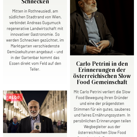
Schnecken
Mitten in Rothneusiedl, am
südlichen Stadtrand von Wien,
verbindet Andreas Gugumuck
regenerative Landwirtschaft mit
innovativer Gastronomie. So
werden Schnecken gezüchtet, im
Marktgarten verschiedenste
Gemüsekulturen angebaut – und
in der Gartenbar kommt das
Essen direkt vom Feld auf den
Carlo Petrini in den
Teller.
Erinnerungen der
österreichischen Slow
Food Gemeinschaft
Mit Carlo Petrini verliert die Slow
BLOG
Food Bewegung ihren Gründer
und eine der prägendsten
Stimmen für ein gutes, sauberes
und faires Ernährungssystem. In
persönlichen Erinnerungen teilen
Wegbegleiter aus der
österreichischen Slow Food