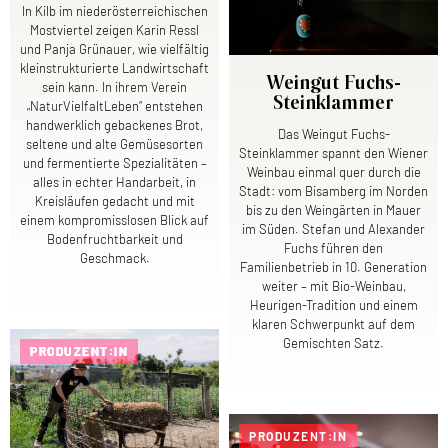
In Kilb im niederösterreichischen
Mostviertel zeigen Karin Ressl
und Panja Grünauer, wie vielfältig
kleinstrukturierte Landwirtschaft
Weingut Fuchs-
sein kann. In ihrem Verein
Steinklammer
„NaturVielfaltLeben“ entstehen
handwerklich gebackenes Brot,
Das Weingut Fuchs-
seltene und alte Gemüsesorten
Steinklammer spannt den Wiener
und fermentierte Spezialitäten –
Weinbau einmal quer durch die
alles in echter Handarbeit, in
Stadt: vom Bisamberg im Norden
Kreisläufen gedacht und mit
bis zu den Weingärten in Mauer
einem kompromisslosen Blick auf
im Süden. Stefan und Alexander
Bodenfruchtbarkeit und
Fuchs führen den
Geschmack.
Familienbetrieb in 10. Generation
weiter – mit Bio-Weinbau,
Heurigen-Tradition und einem
klaren Schwerpunkt auf dem
Gemischten Satz.
PRODUZENT:IN
PRODUZENT:IN