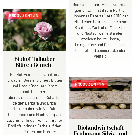
Machlands, führt Angelika Bräuer
gemeinsam mit ihrem Partner
PRODUZENT:IN
Johannes Peterseil seit 2016 den
elterlichen Betrieb in eine neue
Richtung. Wo früher Milchkühe
und Mastschweine standen,
wachsen heute Linsen,
Feingemüse und Obst – in Bio-
Qualität und beeindruckender
Vielfalt.
Biohof Talhuber
Blüten & mehr
Ein Hof, vier Leidenschaften:
Erdäpfel, Sonnenblumen, Blüten
PRODUZENT:IN
und Haselnüsse. Auf ihrem
Biohof Talhuber im
oberösterreichischen Scharten
zeigen Barbara und Erich
Hörtenhuber, wie Vielfalt,
Geschmack und Nachhaltigkeit
zusammenfinden können: Bunte
Erdäpfel bringen Farbe auf den
Biolandwirtschaft
Teller, Blüten und Kräuter
Fruhmann Silvia und