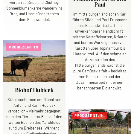
werden zu Sirup und Chutney,
Paul
Sonnenblumenkerne wandern ins
Brot, und Haselnüsse trotzen
Im mittelburgenländischen Karl
dem Klimawandel.
führen Silvia und Paul Fruhmann
ihre Biolandwirtschaft mit
unverkennbarer Handschrift:
seltene Kartoffelsorten, Kräuter
und buntes Wurzelgemüse von
PRODUZENT:IN
Karotten über Topinambur bis
Haferwurzel. Auf den schmalen
Ackerstreifen des
Mittelburgenlands wächst die
pure Gemüsevielfalt – begleitet
von Blühstreifen und der
Zusammenarbeit mit einem
benachbarten Biolandwirt.
Biohof Hubicek
Ställe sucht man am Biohof von
Anton und Karin Hubicek
vergeblich – vielmehr begegnet
PRODUZENT:IN
man den Tieren draußen, auf den
weiten Ebenen des Marchfelds
rund um Breitensee. Während
sich die Freilandschweine