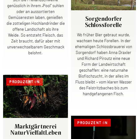
genüsslich in ihrem „Pool“ suhlen
oder an aussortierten
Gemüseresten laben, genießen
Sorgendorfer
die zotteligen Hochlandrinder die
Schlossforelle
offene Landschaft als ihre
Wo früher Bier gebraut wurde,
Weide. So entsteht Fleisch, das
wachsen heute Forellen. In der
Zeit braucht, dafür aber mit
ehemaligen Schlossbrauerei von
unverwechselbarem Geschmack
Sorgendorf haben Anna Draxler
belohnt.
und Richard Piroutz eine neue
Form der Landwirtschaft
geschaffen: eine naturnahe
Biofischzucht, in der alles im
PRODUZENT:IN
Fluss bleibt – vom klaren Wasser
des Feistritzbaches bis zum
handgefangenen Fisch.
PRODUZENT:IN
Marktgärtnerei
NaturVielfaltLeben