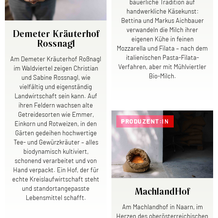
bäuerliche Tradition auf
handwerkliche Käsekunst:
Bettina und Markus Aichbauer
verwandeln die Milch ihrer
Demeter Kräuterhof
eigenen Kühe in feinen
Rossnagl
Mozzarella und Filata – nach dem
italienischen Pasta-Filata-
Am Demeter Kräuterhof Roßnagl
Verfahren, aber mit Mühlviertler
im Waldviertel zeigen Christian
Bio-Milch.
und Sabine Rossnagl, wie
vielfältig und eigenständig
Landwirtschaft sein kann. Auf
ihren Feldern wachsen alte
Getreidesorten wie Emmer,
PRODUZENT:IN
Einkorn und Rotweizen, in den
Gärten gedeihen hochwertige
Tee- und Gewürzkräuter – alles
biodynamisch kultiviert,
schonend verarbeitet und von
Hand verpackt. Ein Hof, der für
echte Kreislaufwirtschaft steht
und standortangepasste
MachlandHof
Lebensmittel schafft.
Am Machlandhof in Naarn, im
Herzen des oberösterreichischen