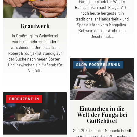
Familienbetrieb für Wiener
Beinschinken nach Prager Art –
noch heute hergestellt in
traditioneller Handarbeit – und
Spezialitäten vom Mangaliza-
Krautwerk
Schwein aus der Arche des
In Großmugl im Weinviertel
Geschmacks.
wachsen mehrere hundert
verschiedene Gemüse. Denn
Robert Brodnjak ist ständig auf
der Suche nach neuen Sorten.
SLOW FOOD ERLEBNIS
Und inzwischen ein Maßstab für
Vielfalt.
PRODUZENT:IN
Eintauchen in die
Welt der Funga bei
GutBehütet
Seit 2020 züchtet Michaela Friedl
in Reichersdorf im Steirischen