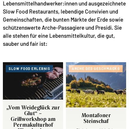
Lebensmittel­handwerker:innen und ausgezeichnete
Slow Food Restaurants, lebendige Convivien und
Gemein­schaften, die bunten Märkte der Erde sowie
schützens­werte Arche-Passagiere und Presidi. Sie
alle stehen für eine Lebensmittel­kultur, die gut,
sauber und fair ist:
SLOW FOOD ERLEBNIS
ARCHE DES GESCHMACKS
„Vom Weideglück zur
Glut“ –
Montafoner
Grillworkshop am
Steinschaf
Permakulturhof