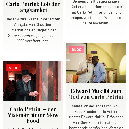
Gemeinschaft Begegnungen,
Carlo Petrini: Lob der
Gedanken und Momente, die sie
Langsamkeit
mit Carlo Petrini verbinden und
zeigen, wie tief sein Wirken bis
Dieser Artikel wurde in der ersten
heute nachhallt.
Ausgabe von Slow, dem
internationalen Magazin der
Slow-Food-Bewegung, im Jahr
1996 veröffentlicht.
BLOG
BLOG
Edward Mukiibi zum
Tod von Carlo Petrini
Anlässlich des Todes von Slow
Carlo Petrini – der
Food Gründer Carlo Petrini
Visionär hinter Slow
richtet Edward Mukiibi, Präsident
Food
von Slow Food International,
bewegende persönliche Worte an