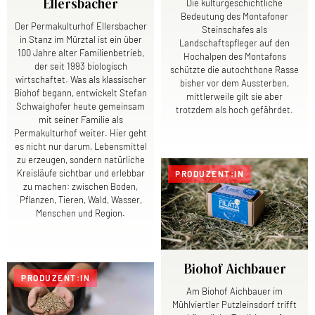
Die kulturgeschichtliche
Ellersbacher
Bedeutung des Montafoner
Der Permakulturhof Ellersbacher
Steinschafes als
in Stanz im Mürztal ist ein über
Landschaftspfleger auf den
100 Jahre alter Familienbetrieb,
Hochalpen des Montafons
der seit 1993 biologisch
schützte die autochthone Rasse
wirtschaftet. Was als klassischer
bisher vor dem Aussterben,
Biohof begann, entwickelt Stefan
mittlerweile gilt sie aber
Schwaighofer heute gemeinsam
trotzdem als hoch gefährdet.
mit seiner Familie als
Permakulturhof weiter. Hier geht
es nicht nur darum, Lebensmittel
zu erzeugen, sondern natürliche
Kreisläufe sichtbar und erlebbar
PRODUZENT:IN
zu machen: zwischen Boden,
Pflanzen, Tieren, Wald, Wasser,
Menschen und Region.
Biohof Aichbauer
PRODUZENT:IN
Am Biohof Aichbauer im
Mühlviertler Putzleinsdorf trifft