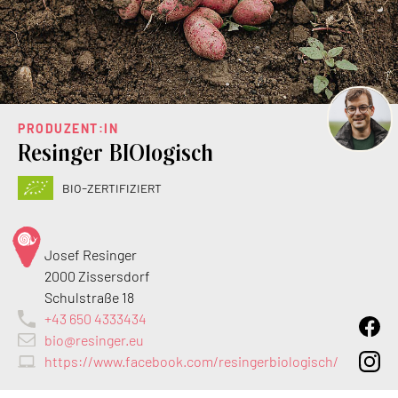
PRODUZENT:IN
Resinger BIOlogisch
bio-zertifiziert
Josef Resinger
2000 Zissersdorf
Schulstraße 18
+43 650 4333434
bio@resinger.eu
https://www.facebook.com/resingerbiologisch/