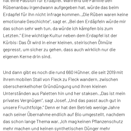
hat eine Passion für Erdäpfel. Während die Familie den
Rübenanbau irgendwann aufgegeben hat, würde das beim
Erdapfel für ihn nicht infrage kommen. „
Die Rüben waren keine
emotionale Geschichte
“, sagt er. „
Bei den Erdäpfeln würde mir
das schon sehr weh tun, da würde ich kämpfen bis zum
Letzten
.“ Eine wichtige Kultur neben dem Erdapfel ist der
Kürbis: Das Öl wird in einer kleinen, steirischen Ölmüle
gepresst, um sicher zu gehen, dass auch wirklich nur die
eigenen Kerne drin sind.
Und dann gibt es noch die rund 660 Hühner, die seit 2019 mit
ihrem mobilen Stall von Fleck zu Fleck wandern, zwischen
oberschenkelhoher Gründüngung und ihren kleinen
Unterständen aus Paletten hin und her staksen. „
Das ist mein
privates Vergnügen
“, sagt Josef. „
Und das passt auch gut in
unsere Fruchtfolge
.“ Denn er hat den Betrieb wenige Jahre
nach seiner Übernahme endlich auf Bio umgestellt, nachdem
das schon lange Thema war. „
Ich mag keinen Pflanzenschutz
mehr machen und keinen synthetischen Dünger mehr