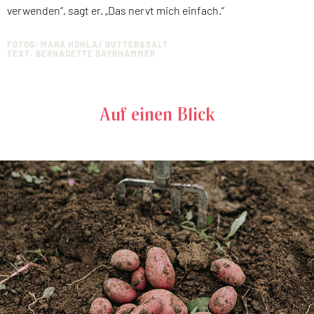
verwenden
“, sagt er. „
Das nervt mich einfach
.“
FOTOS: MARA HOHLA/ BUTTER&SALT
TEXT: BERNADETTE BAYRHAMMER
Auf einen Blick