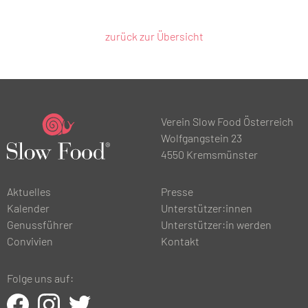
zurück zur Übersicht
Verein Slow Food Österreich
Wolfgangstein 23
4550 Kremsmünster
Aktuelles
Presse
Kalender
Unterstützer:innen
Genussführer
Unterstützer:in werden
Convivien
Kontakt
Folge uns auf: