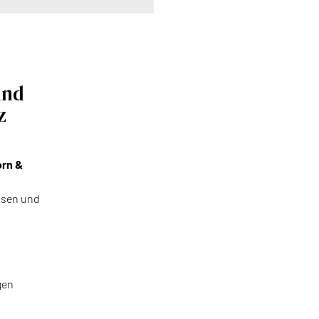
und
z
orn &
issen und
gen