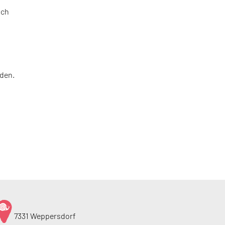
ach
den.
7331 Weppersdorf