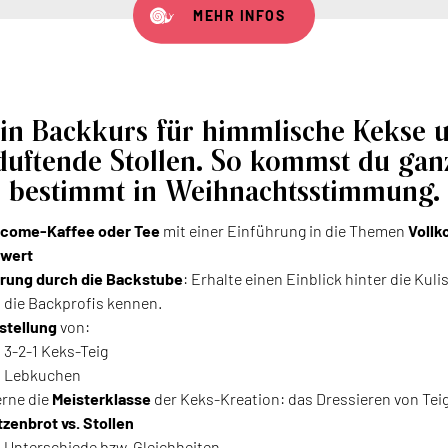
MEHR INFOS
in Backkurs für himmlische Kekse 
duftende Stollen. So kommst du gan
bestimmt in Weihnachtsstimmung.
come-Kaffee oder Tee
mit einer Einführung in die Themen
Vollk
lwert
rung durch die Backstube
: Erhalte einen Einblick hinter die Kul
n die Backprofis kennen.
stellung
von:
3-2-1 Keks-Teig
Lebkuchen
erne die
Meisterklasse
der Keks-Kreation: das Dressieren von Tei
tzenbrot vs. Stollen
Unterschiede bzw. Gleichheiten