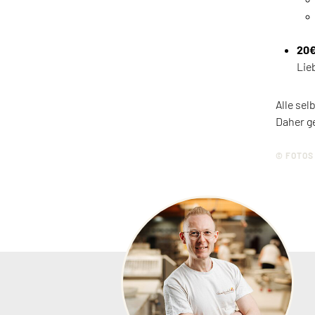
20€
Lie
Alle se
Daher g
© FOTOS