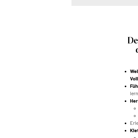
De
Wel
Vol
Füh
ler
Her
Erl
Kle