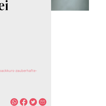
ei
backkurs-zauberhafte-