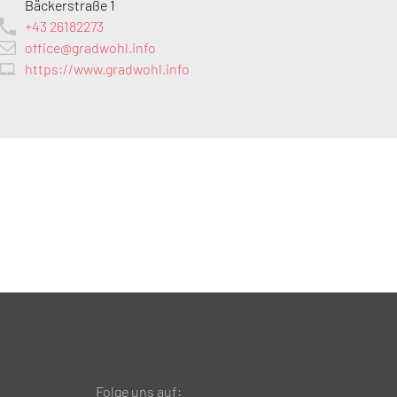
Bäckerstraße 1
+43 26182273
office@gradwohl.info
https://www.gradwohl.info
Folge uns auf: