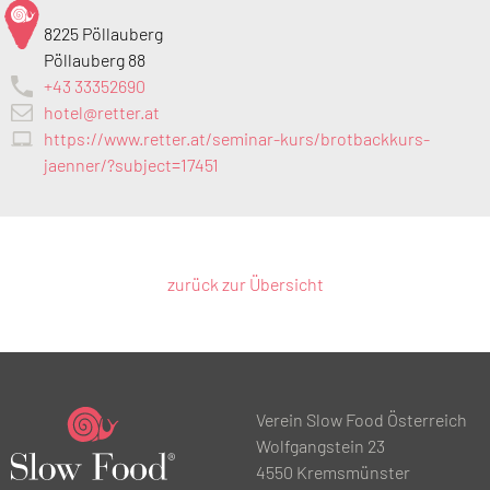
8225 Pöllauberg
Pöllauberg 88
+43 33352690
hotel@retter.at
https://www.retter.at/seminar-kurs/brotbackkurs-
jaenner/?subject=17451
zurück zur Übersicht
Verein Slow Food Österreich
Wolfgangstein 23
4550 Kremsmünster