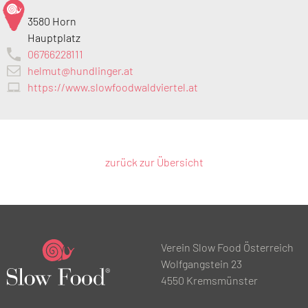
3580 Horn
Hauptplatz
06766228111
helmut@hundlinger.at
https://www.slowfoodwaldviertel.at
zurück zur Übersicht
Verein Slow Food Österreich
Wolfgangstein 23
4550 Kremsmünster