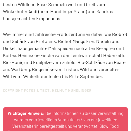
besten Wildleberkäse-Semmeln weit und breit vom
Winkelhofer Andi (beim Hundlinger Stand) und Sandras
hausgemachten Empanadas!
Wie immer sind zahlreiche Produzent:innen dabei, wie Biobrot
und Gebäck von Brotocnik, Biohof Mangs Eier, Nudeln und
Dinkel, hausgemachte Mehlspeisen nach alten Rezepten und
Kaffee, Heimische Fische von der Teichwirtschaft Haberzeth,
Bio-Honig und Edelpilze vom Schöls, Bio-Schfkäse von Beate
aus Wartberg, Biogemüse von Tristan. Wild und veredeltes
Wild vom Winkelhofer fehlen bis Mitte September.
COPYRIGHT FOTOS & TEXT: HELMUT HUNDLINGER
Wichtiger Hinweis:
Die Informationen zu dieser Veranstaltung
werden vom jeweiligen Veranstalter/ von der jeweiligen
Veranstalterin bereitgestellt und verantwortet. Slow Food