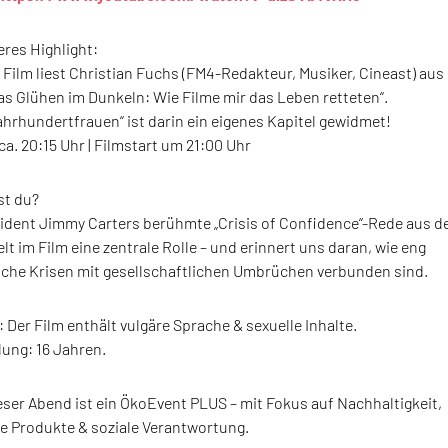
res Highlight:
Film liest Christian Fuchs (FM4-Redakteur, Musiker, Cineast) aus
as Glühen im Dunkeln: Wie Filme mir das Leben retteten“.
hrhundertfrauen“ ist darin ein eigenes Kapitel gewidmet!
a. 20:15 Uhr | Filmstart um 21:00 Uhr
t du?
ident Jimmy Carters berühmte „Crisis of Confidence“-Rede aus d
elt im Film eine zentrale Rolle – und erinnert uns daran, wie eng
iche Krisen mit gesellschaftlichen Umbrüchen verbunden sind.
 Der Film enthält vulgäre Sprache & sexuelle Inhalte.
ung: 16 Jahren.
eser Abend ist ein ÖkoEvent PLUS – mit Fokus auf Nachhaltigkeit,
le Produkte & soziale Verantwortung.