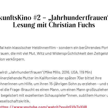
kunftsKino #2 – „Jahrhundertfrauen
Lesung mit Christian Fuchs
Mal kein klassischer Heldinnenfilm – sondern ein berührendes Por
rauen, die mit viel Mut, Witz und Widersprüchlichkeit den Zeitgeist
ion verkörpern.
wird: „Jahrhundertfrauen“ (Mike Mills, 2016, USA, 119 Min)
einerziehende Mutter im Kalifornien der späten 70er bittet ihre
nerinnen um Hilfe, um ihren 15-jährigen Sohn zu erziehen – und s
bei die Frage: Braucht es einen Mann, um einen Mann großzuziehe
m begeistert mit exzellenten Schauspieler*innen, subtilem Humor 
esellschaftskritik.
https://www.youtube.com/watch?v=ulzSVbTvXH8