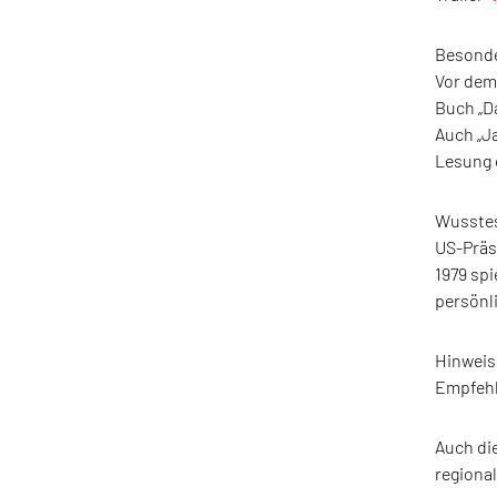
Besonde
Vor dem 
Buch „D
Auch „Ja
Lesung c
Wusstes
US-Präs
1979 spi
persönl
Hinweis:
Empfehl
Auch di
regiona