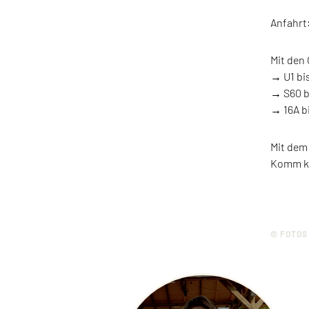
Anfahrt
Mit den 
→ U1 bi
→ S60 b
→ 16A b
Mit dem
Komm kli
© FOTOS