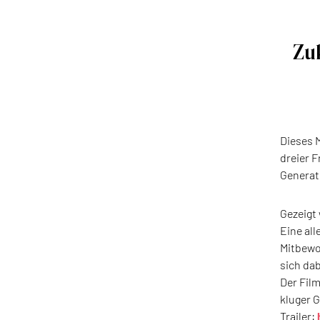
Zu
Dieses 
dreier F
Generat
Gezeigt 
Eine all
Mitbewoh
sich da
Der Fil
kluger G
Trailer: