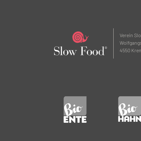
Verein Sl
Wolfgangs
4550 Kre