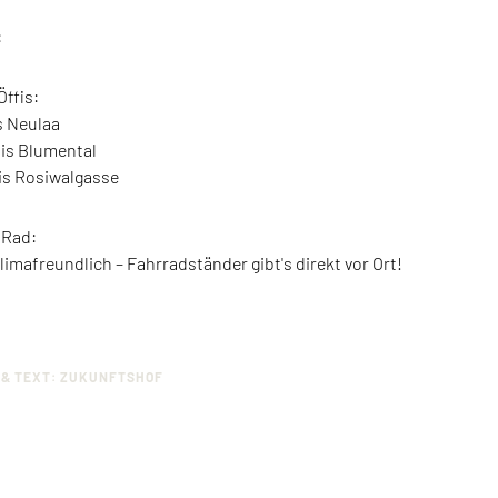
:
Öffis:
s Neulaa
is Blumental
is Rosiwalgasse
 Rad:
mafreundlich – Fahrradständer gibt's direkt vor Ort!
 & TEXT: ZUKUNFTSHOF