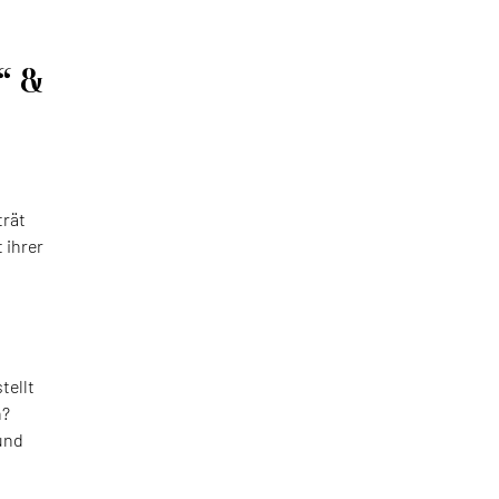
“ &
trät
 ihrer
tellt
n?
und