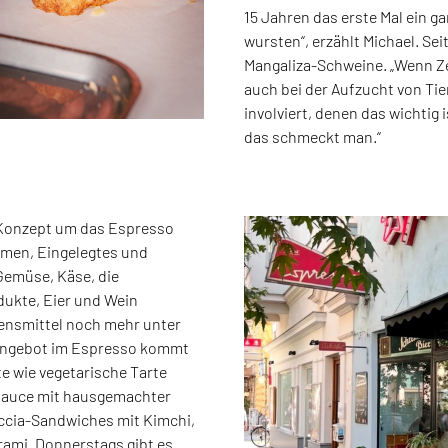
15 Jahren das erste Mal ein 
wursten“, erzählt Michael. Sei
Mangaliza-Schweine. „Wenn Zei
auch bei der Aufzucht von Ti
involviert, denen das wichtig 
das schmeckt man.“
 Konzept um das Espresso
hmen, Eingelegtes und
Gemüse, Käse, die
ukte, Eier und Wein
bensmittel noch mehr unter
gsangebot im Espresso kommt
te wie vegetarische Tarte
nsauce mit hausgemachter
ccia-Sandwiches mit Kimchi,
ami. Donnerstags gibt es