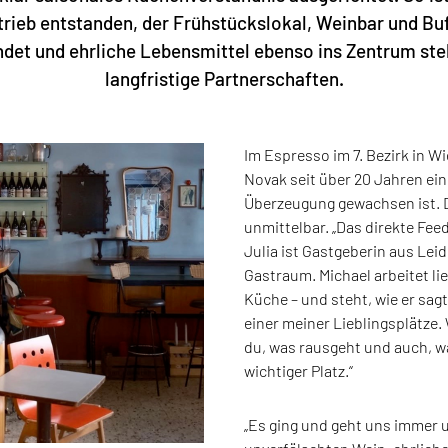
rieb entstanden, der Frühstückslokal, Weinbar und Bu
ndet und ehrliche Lebensmittel ebenso ins Zentrum stel
langfristige Partnerschaften.
Im Espresso im 7. Bezirk in W
Novak seit über 20 Jahren ei
Überzeugung gewachsen ist. D
unmittelbar. „Das direkte Fee
Julia ist Gastgeberin aus Le
Gastraum. Michael arbeitet li
Küche – und steht, wie er sag
einer meiner Lieblingsplätze
du, was rausgeht und auch, w
wichtiger Platz.“
„Es ging und geht uns immer 