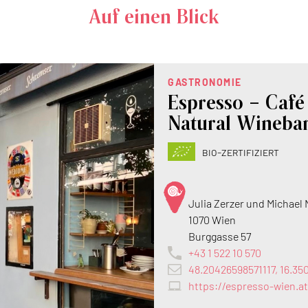
Auf einen Blick
GASTRONOMIE
Espresso – Café
Natural Wineba
bio-zertifiziert
Julia Zerzer und Michael
1070 Wien
Burggasse 57
+43 1 522 10 570
48.20426598571117, 16.3
https://espresso-wien.at