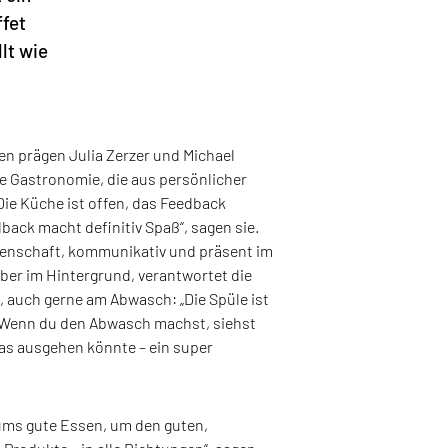
ffet
lt wie
ien prägen Julia Zerzer und Michael
ne Gastronomie, die aus persönlicher
ie Küche ist offen, das Feedback
dback macht definitiv Spaß“, sagen sie.
idenschaft, kommunikativ und präsent im
eber im Hintergrund, verantwortet die
t, auch gerne am Abwasch: „Die Spüle ist
. Wenn du den Abwasch machst, siehst
as ausgehen könnte – ein super
ums gute Essen, um den guten,