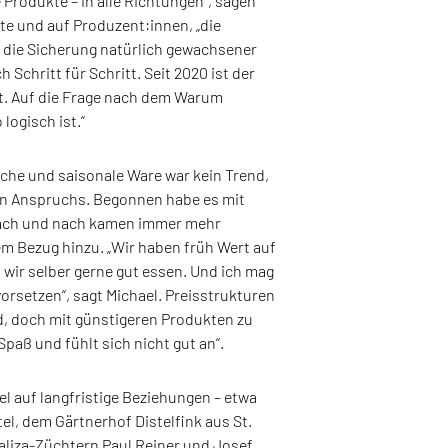
 Produkte – in alle Richtungen“, sagen
te und auf Produzent:innen, „die
h die Sicherung natürlich gewachsener
 Schritt für Schritt. Seit 2020 ist der
iert. Auf die Frage nach dem Warum
logisch ist.“
sche und saisonale Ware war kein Trend,
n Anspruchs. Begonnen habe es mit
 nach und nach kamen immer mehr
m Bezug hinzu. „Wir haben früh Wert auf
l wir selber gerne gut essen. Und ich mag
orsetzen“, sagt Michael. Preisstrukturen
d, doch mit günstigeren Produkten zu
 Spaß und fühlt sich nicht gut an“.
el auf langfristige Beziehungen – etwa
l, dem Gärtnerhof Distelfink aus St.
liza-Züchtern Paul Reiner und Josef