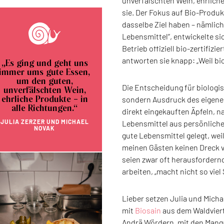
unverfälschten Wein, ehrliche
sie. Der Fokus auf Bio-Produk
dasselbe Ziel haben – nämlic
Lebensmittel“, entwickelte sich
Betrieb offiziell bio-zertifiz
antworten sie knapp: „Weil bio 
„Es ging und geht uns
immer ums gute Essen,
um den guten,
Die Entscheidung für biologi
unverfälschten Wein,
sondern Ausdruck des eigene
ehrliche Produkte – in
alle Richtungen.“
direkt eingekauften Äpfeln,
JULIA ZERZER UND MICHAEL
Lebensmittel aus persönliche
NOVAK
gute Lebensmittel gelegt, wei
meinen Gästen keinen Dreck v
seien zwar oft herausfordern
arbeiten, „macht nicht so viel
Lieber setzen Julia und Micha
mit
Biosain
aus dem Waldvierte
Andrä Wördern, mit den Manga