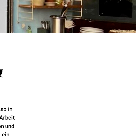
&
so in
Arbeit
en und
 ein