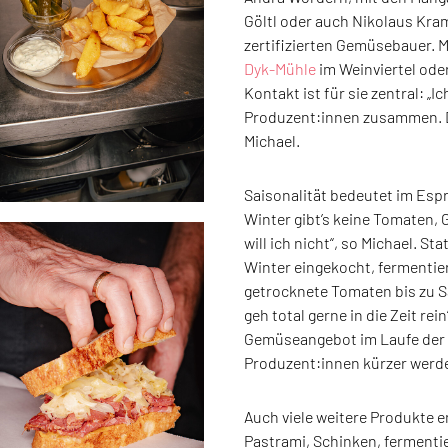
Göltl oder auch Nikolaus Kr
zertifizierten Gemüsebauer. 
Dyk-Mühle
im Weinviertel ode
Kontakt ist für sie zentral: „I
Produzent:innen zusammen. Da
Michael.
Saisonalität bedeutet im Esp
Winter gibt’s keine Tomaten, 
will ich nicht“, so Michael. St
Winter eingekocht, fermentie
getrocknete Tomaten bis zu S
geh total gerne in die Zeit rei
Gemüseangebot im Laufe der S
Produzent:innen kürzer werde
Auch viele weitere Produkte e
Pastrami, Schinken, fermentie