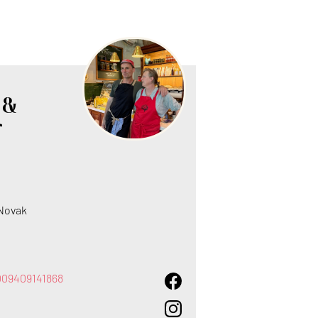
 &
r
 Novak
5009409141868