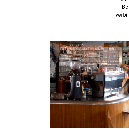
Bet
verbi