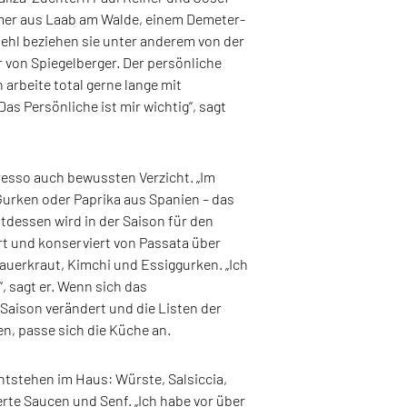
amer aus Laab am Walde, einem Demeter-
Mehl beziehen sie unter anderem von der
r von Spiegelberger. Der persönliche
ch arbeite total gerne lange mit
s Persönliche ist mir wichtig“, sagt
resso auch bewussten Verzicht. „Im
Gurken oder Paprika aus Spanien – das
attdessen wird in der Saison für den
rt und konserviert von Passata über
auerkraut, Kimchi und Essiggurken. „Ich
n“, sagt er. Wenn sich das
aison verändert und die Listen der
n, passe sich die Küche an.
ntstehen im Haus: Würste, Salsiccia,
rte Saucen und Senf. „Ich habe vor über