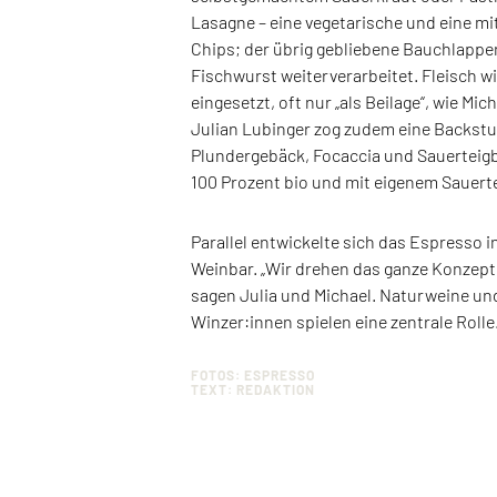
Lasagne – eine vegetarische und eine mit
Chips; der übrig gebliebene Bauchlappe
Fischwurst weiterverarbeitet. Fleisch w
eingesetzt, oft nur „als Beilage“, wie Mi
Julian Lubinger zog zudem eine Backstub
Plundergebäck, Focaccia und Sauerteigbr
100 Prozent bio und mit eigenem Sauerte
Parallel entwickelte sich das Espresso i
Weinbar. „Wir drehen das ganze Konzept 
sagen Julia und Michael. Naturweine u
Winzer:innen spielen eine zentrale Rolle
FOTOS: ESPRESSO
TEXT: REDAKTION