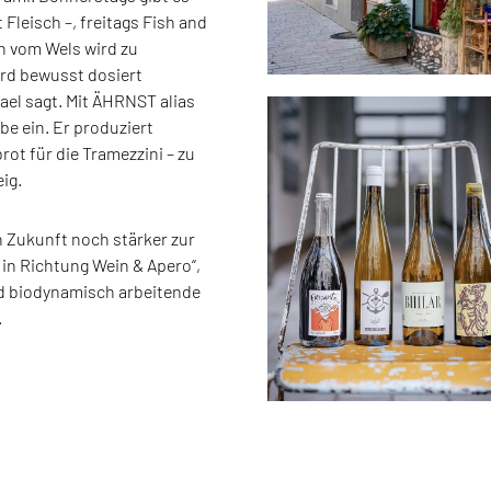
 Fleisch –, freitags Fish and
n vom Wels wird zu
ird bewusst dosiert
chael sagt. Mit ÄHRNST alias
e ein. Er produziert
ot für die Tramezzini – zu
ig.
n Zukunft noch stärker zur
in Richtung Wein & Apero“,
nd biodynamisch arbeitende
.